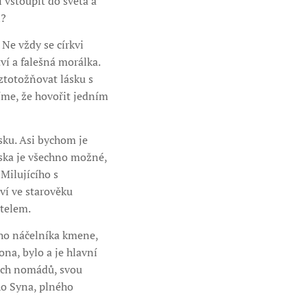
í vstoupit do světa a
i?
Ne vždy se církvi
í a falešná morálka.
ztotožňovat lásku s
víme, že hovořit jedním
sku. Asi bychom je
Láska je všechno možné,
Milujícího s
ví ve starověku
telem.
ého náčelníka kmene,
na, bylo a je hlavní
ních nomádů, svou
ho Syna, plného