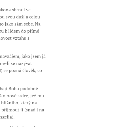
ákona shrnul ve
ou svou duší a celou
ho jako sám sebe. Na
sku k lidem do přímé
dovost vztahu s
 navzájem, jako jsem já
me-li se nazývat
) se pozná člověk, co
ouhají Bohu podobně
ž o nové srdce, jež mu
 bližního, který na
 přijmout ji (snad i na
ngelia).