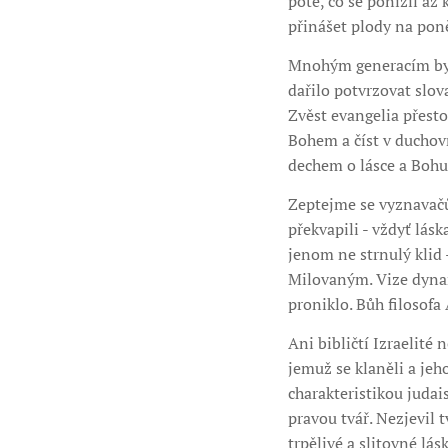
poté, co se ponížil až 
přinášet plody na poně
Mnohým generacím byla
dařilo potvrzovat slo
Zvěst evangelia přest
Bohem a číst v duchovn
dechem o lásce a Bohu 
Zeptejme se vyznavačů 
překvapili - vždyť lásk
jenom ne strnulý klid 
Milovaným. Vize dynami
proniklo. Bůh filosof
Ani bibličtí Izraelité
jemuž se klaněli a jeh
charakteristikou juda
pravou tvář. Nezjevil 
trpělivé a slitovné lásk