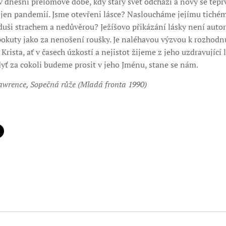
dnešní přelomové době, kdy starý svět odchází a nový se teprv
jen pandemií. Jsme otevřeni lásce? Nasloucháme jejímu tichém
ši strachem a nedůvěrou? Ježíšovo přikázání lásky není autorit
okuty jako za nenošení roušky. Je naléhavou výzvou k rozhodnut
rista, ať v časech úzkostí a nejistot žijeme z jeho uzdravující 
ť za cokoli budeme prosit v jeho Jménu, stane se nám.
Lawrence, Sopečná růže (Mladá fronta 1990)