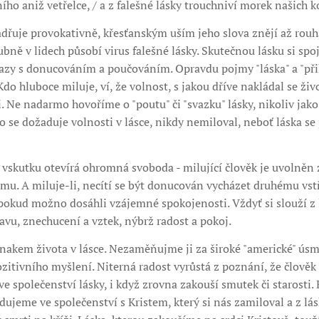
ího aniž vetřelce, / a z falešné lásky trouchniví morek našich ko
jadřuje provokativně, křesťanským uším jeho slova znějí až rouh
ubně v lidech působí virus falešné lásky. Skutečnou lásku si spo
azy s donucováním a poučováním. Opravdu pojmy "láska" a "přik
o hluboce miluje, ví, že volnost, s jakou dříve nakládal se ži
 Ne nadarmo hovoříme o "poutu" či "svazku" lásky, nikoliv jako
do se dožaduje volnosti v lásce, nikdy nemiloval, neboť láska se
 vskutku otevírá ohromná svoboda - milující člověk je uvolněn 
mu. A miluje-li, necítí se být donucován vycházet druhému vst
 pokud možno dosáhli vzájemné spokojenosti. Vždyť si slouží z 
navu, znechucení a vztek, nýbrž radost a pokoj.
nakem života v lásce. Nezaměňujme ji za široké "americké" ús
itivního myšlení. Niterná radost vyrůstá z poznání, že člověk
 společenství lásky, i když zrovna zakouší smutek či starosti. 
adujeme ve společenství s Kristem, který si nás zamiloval a z lás