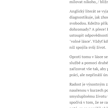
milovat nikoho, / bližn
Anglický literát se vy
diagnostikuje, jak zho
svobodou. Kdežto přík
dohromady? A přece! Kd
ustoupit odpovědnosti.
"volné lásce". Vždyť k
níž spojila svůj život.
Oproti tomu v lásce se
službě a pomoci druhé
zařizovat vše tak, aby
práci, ale nepřináší ú
Radost je výsostným z
naučenou v kurzech poz
smysluplnému životu ve
spočívá v tom, že se r