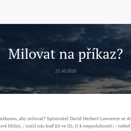
Milovat na příkaz?
25.10.2020
t někomu, aby miloval? Spisovatel David Herbert Lawrence se do
vé bližní, / nutil nás buď žít ve lži, či k neposlušnosti: / nebo