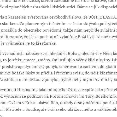
k smrti na kříži. Láska, kterou zakoušíme na srdci Kristově, touž
kud zplanělých zahradách lidských srdcí. Dáme se jí k dispozic
 z kazatelen zvěstována osvobodivá slova, že BŮH JE LÁSKA. 
va skutkem. Za plamenným řečněním se často skrývalo pokrytectv
o prosákla do obecného povědomí, takže nám nepřijde zvláštní 
í literatuře, že láska podstatně vyjadřuje Boží bytí. Ale už ne
je výjimečné. Je to křesťanské.
východních náboženství, hledají-li Boha a hledají-li v Něm lá
a, to je afekt, emoce, změny. Oni usilují o věčný klid nirvány. 
- představuje dynamický pohyb, směřování a zacílení, dotýkání 
cké božské lásky se příčila i řeckému světu, do nějž křesťanst
a Aristotela není láskou v pohybu, nýbrž nehybným Prvním hyba
 nevnímali Hospodina jako milujícího Otce, ale spíše jako přísn
ož výnosům se podřizovali. Proto zachovávání Tóry, Božího Záko
ismu. Ovšem v Kristu ukázal Bůh, druhdy drsný náčelník poušt
tvář Mstitele a Soudce, ale tvář svého ukřižovaného a vzkříšené
y.