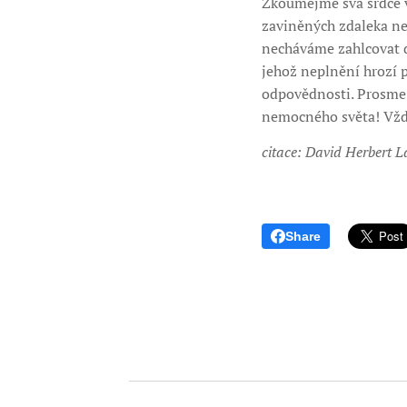
Zkoumejme svá srdce v 
zaviněných zdaleka ne
necháváme zahlcovat du
jehož neplnění hrozí p
odpovědnosti. Prosme K
nemocného světa! Vždy
citace: David Herbert 
Share