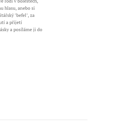
e rodí v bolestech,
u hlasu, anebo si
ářský "befel", za
í a přijetí
lásky a posíláme ji do