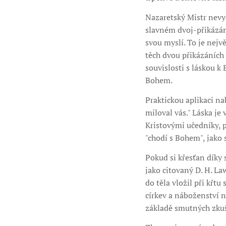
Nazaretský Mistr nevy
slavném dvoj-přikázán
svou myslí. To je nejv
těch dvou přikázáních 
souvislosti s láskou k
Bohem.
Praktickou aplikaci na
miloval vás." Láska je
Kristovými učedníky, p
"chodí s Bohem", jako
Pokud si křesťan díky 
jako citovaný D. H. La
do těla vložil při křt
církev a náboženství na
základě smutných zkuše