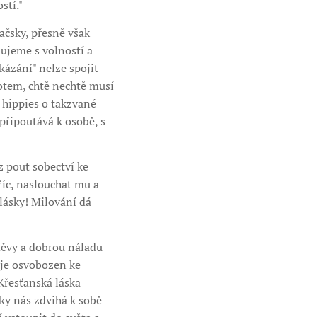
stí."
ačsky, přesně však
jujeme s volností a
ázání" nelze spojit
votem, chtě nechtě musí
 hippies o takzvané
 připoutává k osobě, s
z pout sobectví ke
říc, naslouchat mu a
lásky! Milování dá
měvy a dobrou náladu
 je osvobozen ke
Křesťanská láska
ky nás zdvihá k sobě -