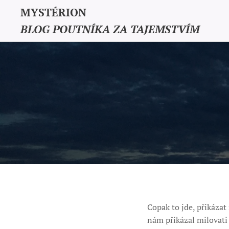
MYSTÉRION
BLOG POUTNÍKA ZA TAJEMSTVÍM
Copak to jde, přikáza
nám přikázal milovati s