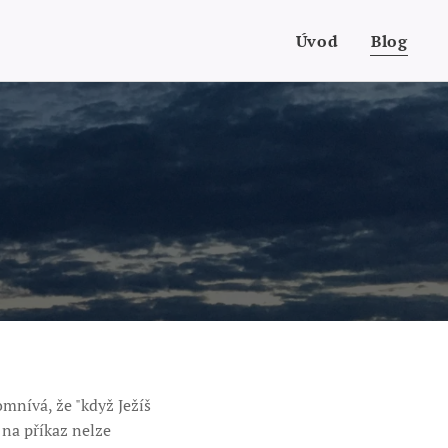
Úvod
Blog
mnívá, že "když Ježíš
ť na příkaz nelze