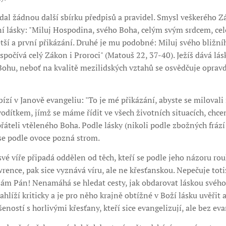
dal žádnou další sbírku předpisů a pravidel. Smysl veškerého Z
í lásky: "Miluj Hospodina, svého Boha, celým svým srdcem, cel
ětší a první přikázání. Druhé je mu podobné: Miluj svého bližní
spočívá celý Zákon i Proroci" (Matouš 22, 37-40). Ježíš dává lá
 Bohu, neboť na kvalitě mezilidských vztahů se osvědčuje oprav
bízí v Janově evangeliu: "To je mé přikázání, abyste se milovali
 vodítkem, jímž se máme řídit ve všech životních situacích, chce
řáteli vtěleného Boha. Podle lásky (nikoli podle zbožných frází!
 se podle ovoce pozná strom.
své víře připadá oddělen od těch, kteří se podle jeho názoru r
wrence, pak sice vyznává víru, ale ne křesťanskou. Nepečuje toti
u sám Pán! Nenamáhá se hledat cesty, jak obdarovat láskou svého
hlíží kriticky a je pro něho krajně obtížné v Boží lásku uvěřit a
ností s horlivými křesťany, kteří sice evangelizují, ale bez eva