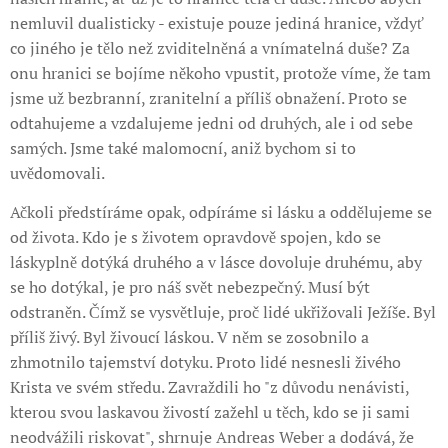
nemluvil dualisticky - existuje pouze jediná hranice, vždyť
co jiného je tělo než zviditelněná a vnímatelná duše? Za
onu hranici se bojíme někoho vpustit, protože víme, že tam
jsme už bezbranní, zranitelní a příliš obnažení. Proto se
odtahujeme a vzdalujeme jedni od druhých, ale i od sebe
samých. Jsme také malomocní, aniž bychom si to
uvědomovali.
Ačkoli předstíráme opak, odpíráme si lásku a oddělujeme se
od života. Kdo je s životem opravdově spojen, kdo se
láskyplně dotýká druhého a v lásce dovoluje druhému, aby
se ho dotýkal, je pro náš svět nebezpečný. Musí být
odstraněn. Čímž se vysvětluje, proč lidé ukřižovali Ježíše. Byl
příliš živý. Byl živoucí láskou. V něm se zosobnilo a
zhmotnilo tajemství dotyku. Proto lidé nesnesli živého
Krista ve svém středu. Zavraždili ho "z důvodu nenávisti,
kterou svou laskavou živostí zažehl u těch, kdo se ji sami
neodvážili riskovat", shrnuje Andreas Weber a dodává, že