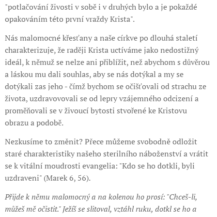
"potlačování živosti v sobě i v druhých bylo a je pokaždé
opakováním této první vraždy Krista".
Nás malomocné křesťany a naše církve po dlouhá staletí
charakterizuje, že raději Krista uctíváme jako nedostižný
ideál, k němuž se nelze ani přiblížit, než abychom s důvěrou
a láskou mu dali souhlas, aby se nás dotýkal a my se
dotýkali zas jeho - čímž bychom se očišťovali od strachu ze
života, uzdravovovali se od lepry vzájemného odcizení a
proměňovali se v živoucí bytosti stvořené ke Kristovu
obrazu a podobě.
Nezkusíme to změnit? Přece můžeme svobodně odložit
staré charakteristiky našeho sterilního náboženství a vrátit
se k vitální moudrosti evangelia: "Kdo se ho dotkli, byli
uzdraveni" (Marek 6, 56).
Přijde k němu malomocný a na kolenou ho prosí: "Chceš-li,
můžeš mě očistit." Ježíš se slitoval, vztáhl ruku, dotkl se ho a