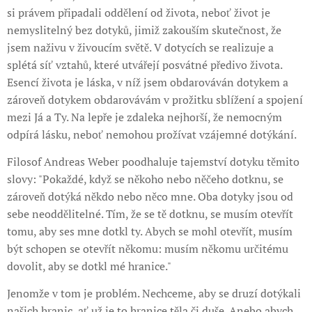
si právem připadali oddělení od života, neboť život je
nemyslitelný bez dotyků, jimiž zakouším skutečnost, že
jsem naživu v živoucím světě. V dotycích se realizuje a
splétá síť vztahů, které utvářejí posvátné předivo života.
Esencí života je láska, v níž jsem obdarováván dotykem a
zároveň dotykem obdarovávám v prožitku sblížení a spojení
mezi Já a Ty. Na lepře je zdaleka nejhorší, že nemocným
odpírá lásku, neboť nemohou prožívat vzájemné dotýkání.
Filosof Andreas Weber poodhaluje tajemství dotyku těmito
slovy: "Pokaždé, když se někoho nebo něčeho dotknu, se
zároveň dotýká někdo nebo něco mne. Oba dotyky jsou od
sebe neoddělitelné. Tím, že se tě dotknu, se musím otevřít
tomu, aby ses mne dotkl ty. Abych se mohl otevřít, musím
být schopen se otevřít někomu: musím někomu určitému
dovolit, aby se dotkl mé hranice."
Jenomže v tom je problém. Nechceme, aby se druzí dotýkali
našich hranic, ať už je to hranice těla či duše. Anebo abych