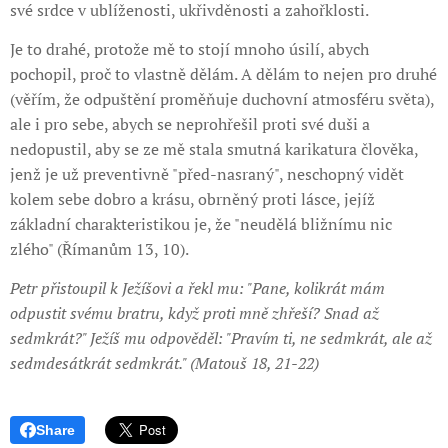
své srdce v ublíženosti, ukřivděnosti a zahořklosti.
Je to drahé, protože mě to stojí mnoho úsilí, abych
pochopil, proč to vlastně dělám. A dělám to nejen pro druhé
(věřím, že odpuštění proměňuje duchovní atmosféru světa),
ale i pro sebe, abych se neprohřešil proti své duši a
nedopustil, aby se ze mě stala smutná karikatura člověka,
jenž je už preventivně "před-nasraný", neschopný vidět
kolem sebe dobro a krásu, obrněný proti lásce, jejíž
základní charakteristikou je, že "neudělá bližnímu nic
zlého" (Římanům 13, 10).
Petr přistoupil k Ježíšovi a řekl mu: "Pane, kolikrát mám
odpustit svému bratru, když proti mně zhřeší? Snad až
sedmkrát?" Ježíš mu odpověděl: "Pravím ti, ne sedmkrát, ale až
sedmdesátkrát sedmkrát." (Matouš 18, 21-22)
Share