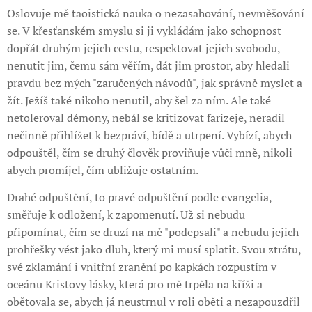
Oslovuje mě taoistická nauka o nezasahování, nevměšování
se. V křesťanském smyslu si ji vykládám jako schopnost
dopřát druhým jejich cestu, respektovat jejich svobodu,
nenutit jim, čemu sám věřím, dát jim prostor, aby hledali
pravdu bez mých "zaručených návodů", jak správně myslet a
žít. Ježíš také nikoho nenutil, aby šel za ním. Ale také
netoleroval démony, nebál se kritizovat farizeje, neradil
nečinně přihlížet k bezpráví, bídě a utrpení. Vybízí, abych
odpouštěl, čím se druhý člověk proviňuje vůči mně, nikoli
abych promíjel, čím ubližuje ostatním.
Drahé odpuštění, to pravé odpuštění podle evangelia,
směřuje k odložení, k zapomenutí. Už si nebudu
připomínat, čím se druzí na mě "podepsali" a nebudu jejich
prohřešky vést jako dluh, který mi musí splatit. Svou ztrátu,
své zklamání i vnitřní zranění po kapkách rozpustím v
oceánu Kristovy lásky, která pro mě trpěla na kříži a
obětovala se, abych já neustrnul v roli oběti a nezapouzdřil