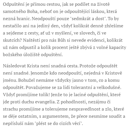
Odpuštění je přímou cestou, jak se podílet na životě
samotného Boha, neboť on je odpouštějící láskou, která
nezná hranic. Neodpouští pouze "sedmkrát a dost". To by
nestačilo ani na jediný den, vždyť kolikrát denně zhřešíme
a sejdeme z cesty, ať už v myšlení, ve slovech, či ve
skutcích? Naštěstí pro nás Bůh si nevede evidenci, kolikrát
už nám odpustil a kolik procent ještě zbývá z volné kapacity
božského úložiště odpuštění.
Následovat Krista není snadná cesta. Protože odpouštět
není snadné. Jenomže kdo neodpouští, nejedná v Kristově
jménu. Bohužel nemáme vždycky jasno v tom, co a komu
odpouštět. Považujeme se za lidi tolerantní a velkodušné.
Vždyť promíjíme tolik! Jenže to je laciné odpuštění, které
jde proti duchu evangelia. Z pohodlnosti, nezájmu či
strachu promíjíme a tolerujeme nespravedlnost a zlo, které
se děje ostatním, s argumentem, že přece nesmíme soudit a
nepřísluší nám "plést se do cizích věcí".