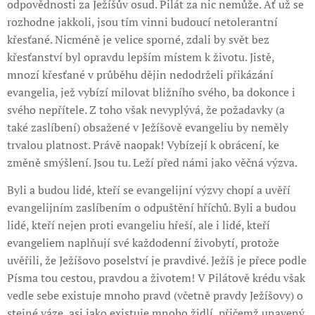
odpovědnosti za Ježíšův osud. Pilát za nic nemůže. Ať už se
rozhodne jakkoli, jsou tím vinni budoucí netolerantní
křesťané. Nicméně je velice sporné, zdali by svět bez
křesťanství byl opravdu lepším místem k životu. Jistě,
mnozí křesťané v průběhu dějin nedodrželi přikázání
evangelia, jež vybízí milovat bližního svého, ba dokonce i
svého nepřítele. Z toho však nevyplývá, že požadavky (a
také zaslíbení) obsažené v Ježíšově evangeliu by neměly
trvalou platnost. Právě naopak! Vybízejí k obrácení, ke
změně smýšlení. Jsou tu. Leží před námi jako věčná výzva.
Byli a budou lidé, kteří se evangelijní výzvy chopí a uvěří
evangelijním zaslíbením o odpuštění hříchů. Byli a budou
lidé, kteří nejen proti evangeliu hřeší, ale i lidé, kteří
evangeliem naplňují své každodenní živobytí, protože
uvěřili, že Ježíšovo poselství je pravdivé. Ježíš je přece podle
Písma tou cestou, pravdou a životem! V Pilátově krédu však
vedle sebe existuje mnoho pravd (včetně pravdy Ježíšovy) o
stejné váze, asi jako existuje mnoho židlí, přičemž unavený