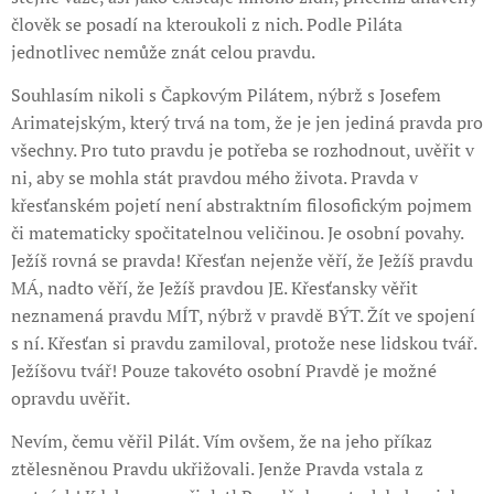
člověk se posadí na kteroukoli z nich. Podle Piláta
jednotlivec nemůže znát celou pravdu.
Souhlasím nikoli s Čapkovým Pilátem, nýbrž s Josefem
Arimatejským, který trvá na tom, že je jen jediná pravda pro
všechny. Pro tuto pravdu je potřeba se rozhodnout, uvěřit v
ni, aby se mohla stát pravdou mého života. Pravda v
křesťanském pojetí není abstraktním filosofickým pojmem
či matematicky spočitatelnou veličinou. Je osobní povahy.
Ježíš rovná se pravda! Křesťan nejenže věří, že Ježíš pravdu
MÁ, nadto věří, že Ježíš pravdou JE. Křesťansky věřit
neznamená pravdu MÍT, nýbrž v pravdě BÝT. Žít ve spojení
s ní. Křesťan si pravdu zamiloval, protože nese lidskou tvář.
Ježíšovu tvář! Pouze takovéto osobní Pravdě je možné
opravdu uvěřit.
Nevím, čemu věřil Pilát. Vím ovšem, že na jeho příkaz
ztělesněnou Pravdu ukřižovali. Jenže Pravda vstala z