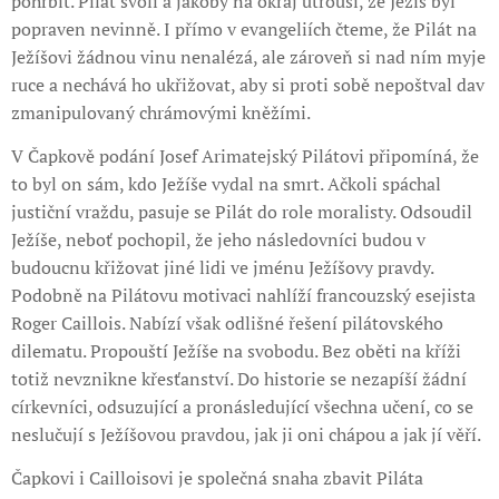
pohřbít. Pilát svolí a jakoby na okraj utrousí, že Ježíš byl
popraven nevinně. I přímo v evangeliích čteme, že Pilát na
Ježíšovi žádnou vinu nenalézá, ale zároveň si nad ním myje
ruce a nechává ho ukřižovat, aby si proti sobě nepoštval dav
zmanipulovaný chrámovými kněžími.
V Čapkově podání Josef Arimatejský Pilátovi připomíná, že
to byl on sám, kdo Ježíše vydal na smrt. Ačkoli spáchal
justiční vraždu, pasuje se Pilát do role moralisty. Odsoudil
Ježíše, neboť pochopil, že jeho následovníci budou v
budoucnu křižovat jiné lidi ve jménu Ježíšovy pravdy.
Podobně na Pilátovu motivaci nahlíží francouzský esejista
Roger Caillois. Nabízí však odlišné řešení pilátovského
dilematu. Propouští Ježíše na svobodu. Bez oběti na kříži
totiž nevznikne křesťanství. Do historie se nezapíší žádní
církevníci, odsuzující a pronásledující všechna učení, co se
neslučují s Ježíšovou pravdou, jak ji oni chápou a jak jí věří.
Čapkovi i Cailloisovi je společná snaha zbavit Piláta