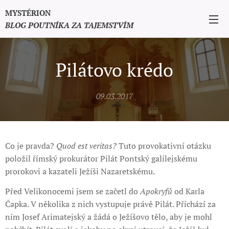
MYSTÉRION
BLOG POUTNÍKA ZA TAJEMSTVÍM
Pilátovo krédo
09.03.2017
Co je pravda?
Quod est veritas?
Tuto provokativní otázku
položil římský prokurátor Pilát Pontský galilejskému
prorokovi a kazateli Ježíši Nazaretskému.
Před Velikonocemi jsem se začetl do
Apokryfů
od Karla
Čapka. V několika z nich vystupuje právě Pilát. Přichází za
ním Josef Arimatejský a žádá o Ježíšovo tělo, aby je mohl