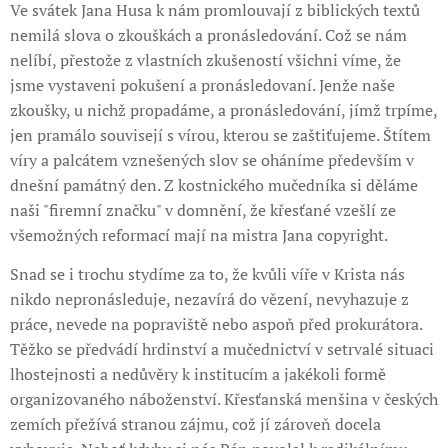
Ve svátek Jana Husa k nám promlouvají z biblických textů
nemilá slova o zkouškách a pronásledování. Což se nám
nelíbí, přestože z vlastních zkušeností všichni víme, že
jsme vystaveni pokušení a pronásledovaní. Jenže naše
zkoušky, u nichž propadáme, a pronásledování, jímž trpíme,
jen pramálo souvisejí s vírou, kterou se zaštiťujeme. Štítem
víry a palcátem vznešených slov se oháníme především v
dnešní památný den. Z kostnického mučedníka si děláme
naši "firemní značku" v domnění, že křesťané vzešlí ze
všemožných reformací mají na mistra Jana copyright.
Snad se i trochu stydíme za to, že kvůli víře v Krista nás
nikdo nepronásleduje, nezavírá do vězení, nevyhazuje z
práce, nevede na popraviště nebo aspoň před prokurátora.
Těžko se předvádí hrdinství a mučednictví v setrvalé situaci
lhostejnosti a nedůvěry k institucím a jakékoli formě
organizovaného náboženství. Křesťanská menšina v českých
zemích přežívá stranou zájmu, což jí zároveň docela