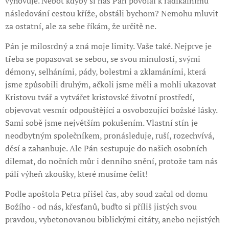
vyhovuje. Neboť kdyby si nás Pán povolal k radikálnímu
následování cestou kříže, obstáli bychom? Nemohu mluvit
za ostatní, ale za sebe říkám, že určitě ne.
Pán je milosrdný a zná moje limity. Vaše také. Nejprve je
třeba se popasovat se sebou, se svou minulostí, svými
démony, selháními, pády, bolestmi a zklamáními, která
jsme způsobili druhým, ačkoli jsme měli a mohli ukazovat
Kristovu tvář a vytvářet kristovské životní prostředí,
objevovat vesmír odpouštějící a osvobozující božské lásky.
Sami sobě jsme největším pokušením. Vlastní stín je
neodbytným společníkem, pronásleduje, ruší, rozechvívá,
děsí a zahanbuje. Ale Pán sestupuje do našich osobních
dilemat, do nočních můr i denního snění, protože tam nás
pálí výheň zkoušky, které musíme čelit!
Podle apoštola Petra přišel čas, aby soud začal od domu
Božího - od nás, křesťanů, buďto si příliš jistých svou
pravdou, vybetonovanou biblickými citáty, anebo nejistých