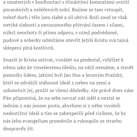
a zmatených v konfrontaci s třináctými komnatami uvnitř
poraněných a neléčených srdcí. Bojíme se tam vstoupit,
neboť duch i tělo jsou slabé a sil ubývá. Boží soud se však
netýká slabostí a nerozumného plýtvání časem i silami,
nýbrž neochoty či přímo odporu, s nímž podvědomě,
pudově a sobecky odmítáme otevřít Ježíši Kristu svá tajná
sklepení plná kostlivců.
Snazší je Krista uctívat, vynášet na piedestal, vzhlížet k
němu jako ke vznešenému ideálu, na nějž nemáme, a stavět
pomníky lidem, jakými byli Jan Hus a Jeroným Pražský,
kteří se odvážili stáhnout ideál z nebes na zemi a
uskutečnit jej, prožít se všemi důsledky. Ale právě dnes nám
Pán připomíná, že na sebe nevzal náš úděl a nestal se
jedním z nás jenom proto, abychom si z něho vyrobili
nedostižný ideál a tím se zabezpečili před rizikem, že by
nás jeho evangelium proměnilo a vykoupilo ze strachu
doopravdy žít.