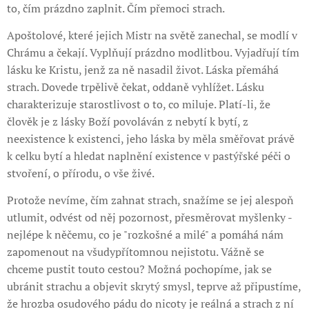
to, čím prázdno zaplnit. Čím přemoci strach.
Apoštolové, které jejich Mistr na světě zanechal, se modlí v
Chrámu a čekají. Vyplňují prázdno modlitbou. Vyjadřují tím
lásku ke Kristu, jenž za ně nasadil život. Láska přemáhá
strach. Dovede trpělivě čekat, oddaně vyhlížet. Lásku
charakterizuje starostlivost o to, co miluje. Platí-li, že
člověk je z lásky Boží povoláván z nebytí k bytí, z
neexistence k existenci, jeho láska by měla směřovat právě
k celku bytí a hledat naplnění existence v pastýřské péči o
stvoření, o přírodu, o vše živé.
Protože nevíme, čím zahnat strach, snažíme se jej alespoň
utlumit, odvést od něj pozornost, přesměrovat myšlenky -
nejlépe k něčemu, co je "rozkošné a milé" a pomáhá nám
zapomenout na všudypřítomnou nejistotu. Vážně se
chceme pustit touto cestou? Možná pochopíme, jak se
ubránit strachu a objevit skrytý smysl, teprve až připustíme,
že hrozba osudového pádu do nicoty je reálná a strach z ní