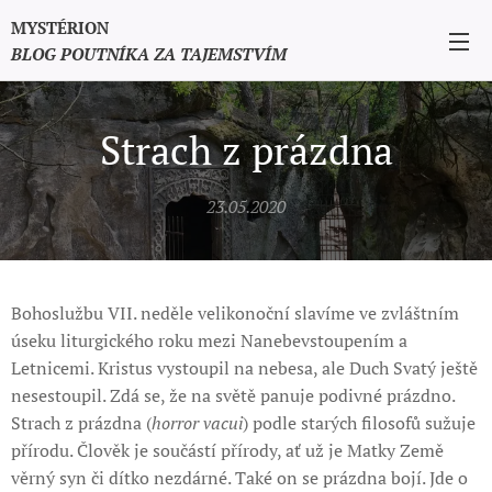
MYSTÉRION
BLOG POUTNÍKA ZA TAJEMSTVÍM
Strach z prázdna
23.05.2020
Bohoslužbu VII. neděle velikonoční slavíme ve zvláštním
úseku liturgického roku mezi Nanebevstoupením a
Letnicemi. Kristus vystoupil na nebesa, ale Duch Svatý ještě
nesestoupil. Zdá se, že na světě panuje podivné prázdno.
Strach z prázdna (
horror vacui
) podle starých filosofů sužuje
přírodu. Člověk je součástí přírody, ať už je Matky Země
věrný syn či dítko nezdárné. Také on se prázdna bojí. Jde o