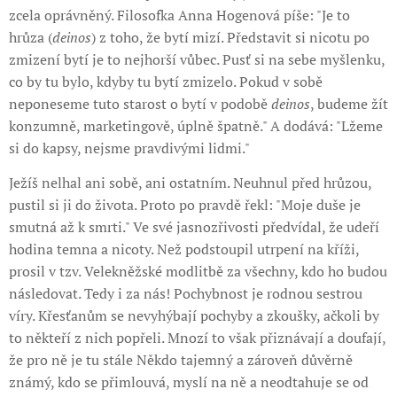
zcela oprávněný. Filosofka Anna Hogenová píše: "Je to
hrůza (
deinos
) z toho, že bytí mizí. Představit si nicotu po
zmizení bytí je to nejhorší vůbec. Pusť si na sebe myšlenku,
co by tu bylo, kdyby tu bytí zmizelo. Pokud v sobě
neponeseme tuto starost o bytí v podobě
deinos
, budeme žít
konzumně, marketingově, úplně špatně." A dodává: "Lžeme
si do kapsy, nejsme pravdivými lidmi."
Ježíš nelhal ani sobě, ani ostatním. Neuhnul před hrůzou,
pustil si ji do života. Proto po pravdě řekl: "Moje duše je
smutná až k smrti." Ve své jasnozřivosti předvídal, že udeří
hodina temna a nicoty. Než podstoupil utrpení na kříži,
prosil v tzv. Velekněžské modlitbě za všechny, kdo ho budou
následovat. Tedy i za nás! Pochybnost je rodnou sestrou
víry. Křesťanům se nevyhýbají pochyby a zkoušky, ačkoli by
to někteří z nich popřeli. Mnozí to však přiznávají a doufají,
že pro ně je tu stále Někdo tajemný a zároveň důvěrně
známý, kdo se přimlouvá, myslí na ně a neodtahuje se od