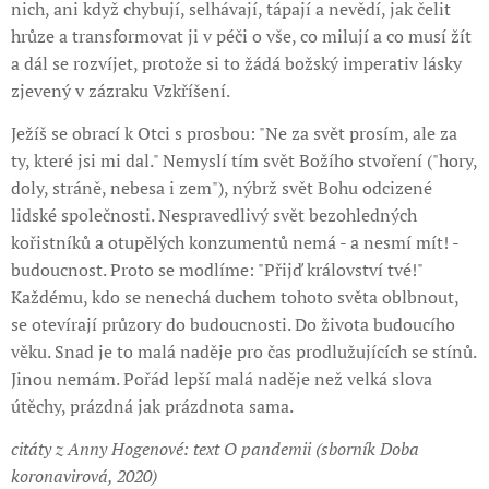
nich, ani když chybují, selhávají, tápají a nevědí, jak čelit
hrůze a transformovat ji v péči o vše, co milují a co musí žít
a dál se rozvíjet, protože si to žádá božský imperativ lásky
zjevený v zázraku Vzkříšení.
Ježíš se obrací k Otci s prosbou: "Ne za svět prosím, ale za
ty, které jsi mi dal." Nemyslí tím svět Božího stvoření ("hory,
doly, stráně, nebesa i zem"), nýbrž svět Bohu odcizené
lidské společnosti. Nespravedlivý svět bezohledných
kořistníků a otupělých konzumentů nemá - a nesmí mít! -
budoucnost. Proto se modlíme: "Přijď království tvé!"
Každému, kdo se nenechá duchem tohoto světa oblbnout,
se otevírají průzory do budoucnosti. Do života budoucího
věku. Snad je to malá naděje pro čas prodlužujících se stínů.
Jinou nemám. Pořád lepší malá naděje než velká slova
útěchy, prázdná jak prázdnota sama.
citáty z Anny Hogenové: text O pandemii (sborník Doba
koronavirová, 2020)