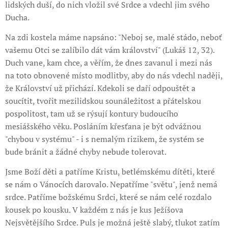
lidských duší, do nich vložil své Srdce a vdechl jim svého
Ducha.
Na zdi kostela máme napsáno: "Neboj se, malé stádo, neboť
vašemu Otci se zalíbilo dát vám království" (Lukáš 12, 32).
Duch vane, kam chce, a věřím, že dnes zavanul i mezi nás
na toto obnovené místo modlitby, aby do nás vdechl naději,
že Království už přichází. Kdekoli se daří odpouštět a
soucítit, tvořit mezilidskou sounáležitost a přátelskou
pospolitost, tam už se rýsují kontury budoucího
mesiášského věku. Posláním křesťana je být odvážnou
"chybou v systému" - i s nemalým rizikem, že systém se
bude bránit a žádné chyby nebude tolerovat.
Jsme Boží děti a patříme Kristu, betlémskému dítěti, které
se nám o Vánocích darovalo. Nepatříme "světu", jenž nemá
srdce. Patříme božskému Srdci, které se nám celé rozdalo
kousek po kousku. V každém z nás je kus Ježíšova
Nejsvětějšího Srdce. Puls je možná ještě slabý, tlukot zatím