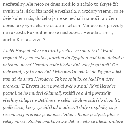
nezřetelný. Ale něco se dnes zrodilo a začalo to skrytě žít
uvnitř nás. Jiskřička naděje nezhasla. Navzdory všemu, co se
děje kolem nás, do čeho jsme se nechali namočit a v čem
občas taky vymácháme ostatní. Letošní Vánoce nás přivedly
na rozcestí. Rozhodneme se následovat Heroda a smrt,
anebo Krista a život?
Anděl Hospodinův se ukázal Josefovi ve snu a řekl: "Vstaň,
vezmi dítě i jeho matku, uprchni do Egypta a buď tam, dokud ti
neřeknu, neboť Herodes bude hledat dítě, aby je zahubil." On
tedy vstal, vzal v noci dítě i jeho matku, odešel do Egypta a byl
tam až do smrti Herodovy. Tak se splnilo, co řekl Pán ústy
proroka: "Z Egypta jsem povolal svého syna." Když Herodes
poznal, že ho mudrci oklamali, rozlítil se a dal povraždit
všechny chlapce v Betlémě a v celém okolí ve stáří do dvou let,
podle času, který vyzvěděl od mudrců. Tehdy se splnilo, co je
řečeno ústy proroka Jeremiáše: "Hlas v Ráma je slyšet, pláč a
veliký nářek; Ráchel oplakává své děti a nedá se utěšit, protože