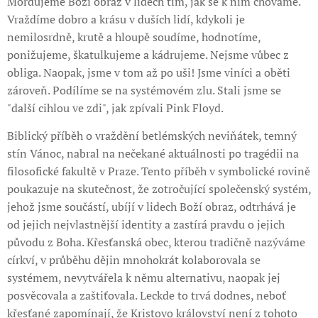
Mordujeme Boží obraz v lidech tím, jak se k nim chováme.
Vraždíme dobro a krásu v duších lidí, kdykoli je
nemilosrdně, krutě a hloupě soudíme, hodnotíme,
ponižujeme, škatulkujeme a kádrujeme. Nejsme vůbec z
obliga. Naopak, jsme v tom až po uši! Jsme viníci a oběti
zároveň. Podílíme se na systémovém zlu. Stali jsme se
"další cihlou ve zdi", jak zpívali Pink Floyd.
Biblický příběh o vraždění betlémských neviňátek, temný
stín Vánoc, nabral na nečekané aktuálnosti po tragédii na
filosofické fakultě v Praze. Tento příběh v symbolické rovině
poukazuje na skutečnost, že zotročující společenský systém,
jehož jsme součástí, ubíjí v lidech Boží obraz, odtrhává je
od jejich nejvlastnější identity a zastírá pravdu o jejich
původu z Boha. Křesťanská obec, kterou tradičně nazýváme
církví, v průběhu dějin mnohokrát kolaborovala se
systémem, nevytvářela k němu alternativu, naopak jej
posvěcovala a zaštiťovala. Leckde to trvá dodnes, neboť
křesťané zapomínají, že Kristovo království není z tohoto