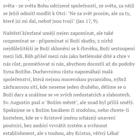
světa - ze světa Bohu odcizené společnosti, ze světa, za nějž
se Ježíš odmítl modlit k Otci: "Ne za svět prosím, ale za ty,
které jsi mi dal, neboť jsou tvoji" (Jan 17, 9).
Naštěstí křesťané umějí nejen zapomínat, ale také
rozpomínat se - připomínat si Boží skutky, z nichž
nejdůležitější je Boží sklonění se k člověku, Boží sestoupení
mezi lidi. Bůh přišel mezi nás jako betlémské dítě a chce v
nás růst, proměňovat si nás, abychom dorostli až do podoby
Syna Božího. Duchovnímu růstu napomáhají malá
společenství, která nejsou mocenskou pyramidou, nýbrž
záchrannou sítí, kde neseme jeden druhého, dělíme se o
Boží dary a snášíme se ve svých nedostatcích a slabostech.
Sv. Augustin psal o "Božím městě", ale snad byl příliš smělý.
Spokojme se s Božím barákem či stodolou, nebo chcete-li
kostelem, kde se v Kristově jménu scházejí unavení
poutníci, bez ambicí vyvrátit systém a svrhnout
establishment, ale s touhou, aby Kristus, věčný Lékař