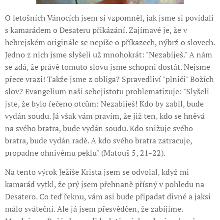
O letošních Vánocích jsem si vzpomněl, jak jsme si povídali
s kamarádem o Desateru přikázání. Zajímavé je, že v
hebrejském originále se nepíše o příkazech, nýbrž o slovech.
Jedno z nich jsme slyšeli už mnohokrát: "Nezabiješ." A nám
se zdá, že právě tomuto slovu jsme schopni dostát. Nejsme
přece vrazi! Takže jsme z obliga? Spravedliví "plniči" Božích
slov? Evangelium naši sebejistotu problematizuje: "Slyšeli
jste, že bylo řečeno otcům: Nezabiješ! Kdo by zabil, bude
vydán soudu. Já však vám pravím, že již ten, kdo se hněvá
na svého bratra, bude vydán soudu. Kdo snižuje svého
bratra, bude vydán radě. A kdo svého bratra zatracuje,
propadne ohnivému peklu" (Matouš 5, 21-22).
Na tento výrok Ježíše Krista jsem se odvolal, když mi
kamarád vytkl, že prý jsem přehnaně přísný v pohledu na
Desatero. Co teď řeknu, vám asi bude připadat divné a jaksi
málo sváteční. Ale já jsem přesvědčen, že zabíjíme.