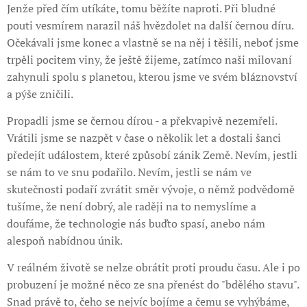
Jenže před čím utíkáte, tomu běžíte naproti. Při bludné
pouti vesmírem narazil náš hvězdolet na další černou díru.
Očekávali jsme konec a vlastně se na něj i těšili, neboť jsme
trpěli pocitem viny, že ještě žijeme, zatímco naši milovaní
zahynuli spolu s planetou, kterou jsme ve svém bláznovství
a pýše zničili.
Propadli jsme se černou dírou - a překvapivě nezemřeli.
Vrátili jsme se nazpět v čase o několik let a dostali šanci
předejít událostem, které způsobí zánik Země. Nevím, jestli
se nám to ve snu podařilo. Nevím, jestli se nám ve
skutečnosti podaří zvrátit směr vývoje, o němž podvědomě
tušíme, že není dobrý, ale raději na to nemyslíme a
doufáme, že technologie nás buďto spasí, anebo nám
alespoň nabídnou únik.
V reálném životě se nelze obrátit proti proudu času. Ale i po
probuzení je možné něco ze sna přenést do "bdělého stavu".
Snad právě to, čeho se nejvíc bojíme a čemu se vyhýbáme,