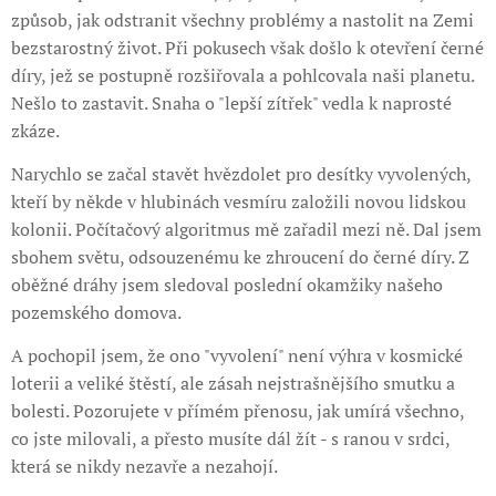
způsob, jak odstranit všechny problémy a nastolit na Zemi
bezstarostný život. Při pokusech však došlo k otevření černé
díry, jež se postupně rozšiřovala a pohlcovala naši planetu.
Nešlo to zastavit. Snaha o "lepší zítřek" vedla k naprosté
zkáze.
Narychlo se začal stavět hvězdolet pro desítky vyvolených,
kteří by někde v hlubinách vesmíru založili novou lidskou
kolonii. Počítačový algoritmus mě zařadil mezi ně. Dal jsem
sbohem světu, odsouzenému ke zhroucení do černé díry. Z
oběžné dráhy jsem sledoval poslední okamžiky našeho
pozemského domova.
A pochopil jsem, že ono "vyvolení" není výhra v kosmické
loterii a veliké štěstí, ale zásah nejstrašnějšího smutku a
bolesti. Pozorujete v přímém přenosu, jak umírá všechno,
co jste milovali, a přesto musíte dál žít - s ranou v srdci,
která se nikdy nezavře a nezahojí.