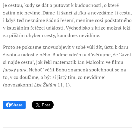
je cestou, kudy se dát a putovat k budoucnosti, o které
zatím nic nevíme. Dáme-li šanci zítřku a nevzdáme-li cestu,
i když teď neznáme žádná řešení, měníme cosi podstatného
v kauzálním řetězci událostí. Východisko z krize možná leží
za příštím ohybem cesty, kam dnes nevidíme.
Proto se pokusme znovuobjevit v sobě vůli žít, úctu k daru
života a radost z něho. Buďme vděční a důvěřujme, že "život
si najde cestu", jak řekl matematik Ian Malcolm ve filmu
Jurský park
. Neboť "věřit Bohu znamená spolehnout se na
to, v co doufáme, a být si jistý tím, co nevidíme"
(novozákonní
List Židům
11, 1).
Share