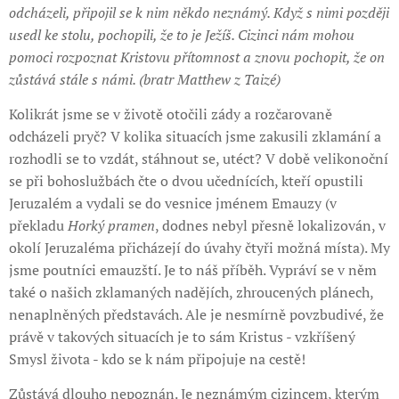
odcházeli, připojil se k nim někdo neznámý. Když s nimi později
usedl ke stolu, pochopili, že to je Ježíš. Cizinci nám mohou
pomoci rozpoznat Kristovu přítomnost a znovu pochopit, že on
zůstává stále s námi. (bratr Matthew z Taizé)
Kolikrát jsme se v životě otočili zády a rozčarovaně
odcházeli pryč? V kolika situacích jsme zakusili zklamání a
rozhodli se to vzdát, stáhnout se, utéct? V době velikonoční
se při bohoslužbách čte o dvou učednících, kteří opustili
Jeruzalém a vydali se do vesnice jménem Emauzy (v
překladu
Horký pramen
, dodnes nebyl přesně lokalizován, v
okolí Jeruzaléma přicházejí do úvahy čtyři možná místa). My
jsme poutníci emauzští. Je to náš příběh. Vypráví se v něm
také o našich zklamaných nadějích, zhroucených plánech,
nenaplněných představách. Ale je nesmírně povzbudivé, že
právě v takových situacích je to sám Kristus - vzkříšený
Smysl života - kdo se k nám připojuje na cestě!
Zůstává dlouho nepoznán. Je neznámým cizincem, kterým