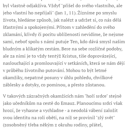
byl vlastně odjakživa. Vždyť "přišel do svého vlastního, ale
jeho vlastní ho nepřijali" (Jan 1, 11). Žízníme po smyslu
života, hledáme způsob, jak nalézt a udržet si, co nás dělá
šťastnými a spokojenými. Přitom v zahledění do svého
zklamání, křivdy či pocitu ublíženosti nevidíme, že nejsme
sami, neboť spolu s námi putuje Ten, kdo dává smysl našim
bludným a klikatým cestám. Bere na sebe rozličné podoby,
ale za nimi je to vždy tentýž Kristus, tiše doprovázející,
naslouchající a promlouvající v setkáních, která se nám dějí
v průběhu životního putování. Mohou to být letmé
okamžiky, nepatrné posuny v úhlu pohledu, chvilkové
záblesky a dotyky, co pominou, a přesto zůstanou.
V takových zázračných okamžicích nám "hoří srdce" stejně
jako učedníkům na cestě do Emauz. Planoucímu srdci však
hrozí, že vyhasne a vychladne - a neodolá vábení založit
svou identitu na roli oběti, na níž se provinil "zlý svět"
(zosobněný třeba někým z okruhu rodiny, přátel,