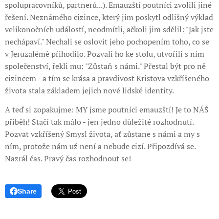
spolupracovníků, partnerů...). Emauzští poutníci zvolili jiné
řešení. Neznámého cizince, který jim poskytl odlišný výklad
velikonočních událostí, neodmítli, ačkoli jim sdělil: "Jak jste
nechápaví." Nechali se oslovit jeho pochopením toho, co se
v Jeruzalémě přihodilo. Pozvali ho ke stolu, utvořili s ním
společenství, řekli mu: "Zůstaň s námi." Přestal být pro ně
cizincem - a tím se krása a pravdivost Kristova vzkříšeného
života stala základem jejich nové lidské identity.
A teď si zopakujme: MY jsme poutníci emauzští! Je to NÁŠ
příběh! Stačí tak málo - jen jedno důležité rozhodnutí.
Pozvat vzkříšený Smysl života, ať zůstane s námi a my s
ním, protože nám už není a nebude cizí. Připozdívá se.
Nazrál čas. Pravý čas rozhodnout se!
Share