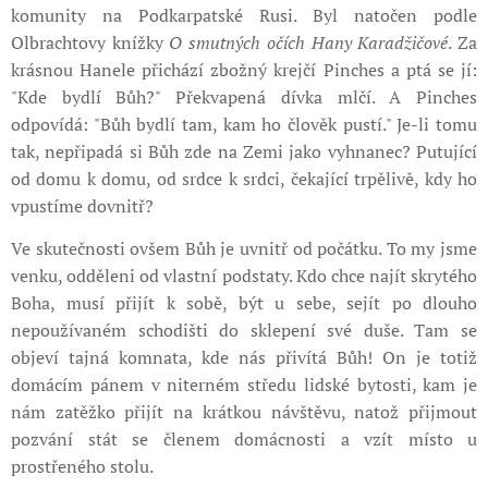
komunity na Podkarpatské Rusi. Byl natočen podle
Olbrachtovy knížky
O smutných očích Hany Karadžičové
. Za
krásnou Hanele přichází zbožný krejčí Pinches a ptá se jí:
"Kde bydlí Bůh?" Překvapená dívka mlčí. A Pinches
odpovídá: "Bůh bydlí tam, kam ho člověk pustí." Je-li tomu
tak, nepřipadá si Bůh zde na Zemi jako vyhnanec? Putující
od domu k domu, od srdce k srdci, čekající trpělivě, kdy ho
vpustíme dovnitř?
Ve skutečnosti ovšem Bůh je uvnitř od počátku. To my jsme
venku, odděleni od vlastní podstaty. Kdo chce najít skrytého
Boha, musí přijít k sobě, být u sebe, sejít po dlouho
nepoužívaném schodišti do sklepení své duše. Tam se
objeví tajná komnata, kde nás přivítá Bůh! On je totiž
domácím pánem v niterném středu lidské bytosti, kam je
nám zatěžko přijít na krátkou návštěvu, natož přijmout
pozvání stát se členem domácnosti a vzít místo u
prostřeného stolu.