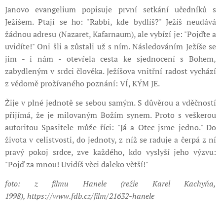
Janovo evangelium popisuje první setkání učedníků s
Ježíšem. Ptají se ho: "Rabbi, kde bydlíš?" Ježíš neudává
žádnou adresu (Nazaret, Kafarnaum), ale vybízí je: "Pojďte a
uvidíte!" Oni šli a zůstali už s ním. Následováním Ježíše se
jim - i nám - otevřela cesta ke sjednocení s Bohem,
zabydleným v srdci člověka. Ježíšova vnitřní radost vychází
z vědomě prožívaného poznání: VÍ, KÝM JE.
Žije v plné jednotě se sebou samým. S důvěrou a vděčností
přijímá, že je milovaným Božím synem. Proto s veškerou
autoritou Spasitele může říci: "Já a Otec jsme jedno." Do
života v celistvosti, do jednoty, z níž se raduje a čerpá z ní
pravý pokoj srdce, zve každého, kdo vyslyší jeho výzvu:
"Pojď za mnou! Uvidíš věci daleko větší!"
foto: z filmu Hanele (režie Karel Kachyňa,
1998), https://www.fdb.cz/film/21632-hanele