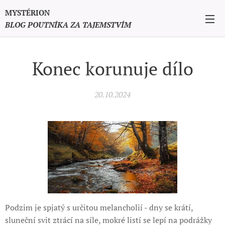
MYSTÉRION
BLOG POUTNÍKA ZA TAJEMSTVÍM
Konec korunuje dílo
20.10.2024
Podzim je spjatý s určitou melancholií - dny se krátí,
sluneční svit ztrácí na síle, mokré listí se lepí na podrážky