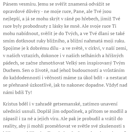
Pánem vesmíru. Jemu se svěřit znamená odvážit se
opravdové důvěry - ne moje ruce, Pane, ale Tvé jsou
nejlepší, a já se mohu skrýt v ráně po hřebech, jimiž Tvé
ruce byly probodnuty z lásky ke mně. Ale svoje ruce Ti
mohu nabídnout, svěřit je do Tvých, a ve Tvé dlani se také
smím dotknout ruky bližního, a bližní nahmatá moji ruku.
Spojíme je k dobrému dílu - a ve světě, v církvi, v naší zemi,
v našich vztazích, dokonce i v našich selháních a hříšných
pádech, se začne zhmotňovat Velký sen inspirovaný Tvým
Duchem. Sen o životě, nad jehož budoucností a vrůstáním
do každodennosti i věčnosti máme za úkol bdít - a nestarat
se přehnaně úzkostlivě, jak to nakonec dopadne. Vždyť nad
námi bdíš Ty!
Kristus bděl i v zahradě getsemanské, zatímco unavení
učedníci usnuli. Dopřál jim odpočinek, a přitom se modlil a
zápasil i za ně a jejich víru. Ale pak je probudil a vrátil do
reality, aby ji mohli proměňovat ve světle své zkušenosti s