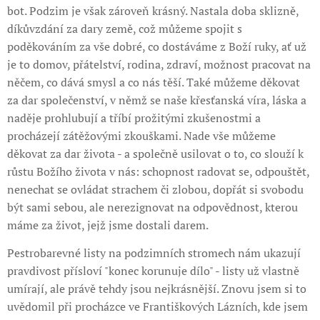
bot. Podzim je však zároveň krásný. Nastala doba sklizně,
díkůvzdání za dary země, což můžeme spojit s
poděkováním za vše dobré, co dostáváme z Boží ruky, ať už
je to domov, přátelství, rodina, zdraví, možnost pracovat na
něčem, co dává smysl a co nás těší. Také můžeme děkovat
za dar společenství, v němž se naše křesťanská víra, láska a
naděje prohlubují a tříbí prožitými zkušenostmi a
procházejí zátěžovými zkouškami. Nade vše můžeme
děkovat za dar života - a společně usilovat o to, co slouží k
růstu Božího života v nás: schopnost radovat se, odpouštět,
nenechat se ovládat strachem či zlobou, dopřát si svobodu
být sami sebou, ale nerezignovat na odpovědnost, kterou
máme za život, jejž jsme dostali darem.
Pestrobarevné listy na podzimních stromech nám ukazují
pravdivost přísloví "konec korunuje dílo" - listy už vlastně
umírají, ale právě tehdy jsou nejkrásnější. Znovu jsem si to
uvědomil při procházce ve Františkových Lázních, kde jsem