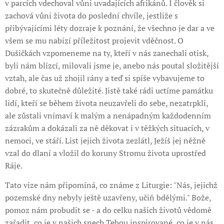
v parcích vdechoval vůni uvadajících afrikánů. I člověk si
zachová vůni života do poslední chvíle, jestliže s
přibývajícími léty dozraje k poznání, že všechno je dar a ve
všem se mu nabízí příležitost projevit vděčnost. O
Dušičkách vzpomeneme na ty, kteří v nás zanechali otisk,
byli nám blízcí, milovali jsme je, anebo nás poutal složitější
vztah, ale čas už zhojil rány a teď si spíše vybavujeme to
dobré, to skutečně důležité. Jistě také rádi uctíme památku
lidí, kteří se během života neuzavřeli do sebe, nezatrpkli,
ale zůstali vnímaví k malým a nenápadným každodenním
zázrakům a dokázali za ně děkovat i v těžkých situacích, v
nemoci, ve stáří. List jejich života zezlátl, Ježíš jej něžně
vzal do dlaní a vložil do koruny Stromu života uprostřed
Ráje.
Tato vize nám připomíná, co známe z Liturgie: "Nás, jejichž
pozemské dny nebyly ještě uzavřeny, učiň bdělými." Bože,
pomoz nám probudit se - a do celku našich životů vědomě
zařadit, co je v našich snech Tebou inspirované, co je v nás