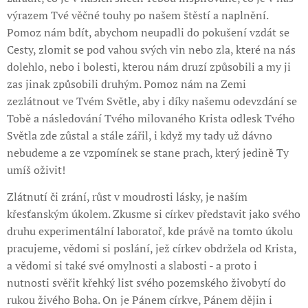
výrazem Tvé věčné touhy po našem štěstí a naplnění.
Pomoz nám bdít, abychom neupadli do pokušení vzdát se
Cesty, zlomit se pod vahou svých vin nebo zla, které na nás
dolehlo, nebo i bolesti, kterou nám druzí způsobili a my ji
zas jinak způsobili druhým. Pomoz nám na Zemi
zezlátnout ve Tvém Světle, aby i díky našemu odevzdání se
Tobě a následování Tvého milovaného Krista odlesk Tvého
Světla zde zůstal a stále zářil, i když my tady už dávno
nebudeme a ze vzpomínek se stane prach, který jedině Ty
umíš oživit!
Zlátnutí či zrání, růst v moudrosti lásky, je naším
křesťanským úkolem. Zkusme si církev představit jako svého
druhu experimentální laboratoř, kde právě na tomto úkolu
pracujeme, vědomi si poslání, jež církev obdržela od Krista,
a vědomi si také své omylnosti a slabosti - a proto i
nutnosti svěřit křehký list svého pozemského živobytí do
rukou živého Boha. On je Pánem církve, Pánem dějin i