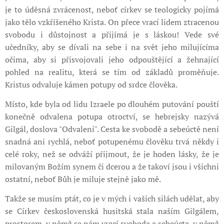
je to úděsná zvrácenost, neboť církev se teologicky pojímá
jako tělo vzkříšeného Krista. On přece vrací lidem ztracenou
svobodu i důstojnost a přijímá je s láskou! Vede své
učedníky, aby se dívali na sebe i na svět jeho milujícíma
očima, aby si přisvojovali jeho odpouštějící a žehnající
pohled na realitu, která se tím od základů proměňuje.
Kristus odvaluje kámen potupy od srdce člověka.
Místo, kde byla od lidu Izraele po dlouhém putování pouští
konečně odvalena potupa otroctví, se hebrejsky nazývá
Gilgál, doslova "Odvalení". Cesta ke svobodě a sebeúctě není
snadná ani rychlá, neboť potupenému člověku trvá někdy i
celé roky, než se odváží přijmout, že je hoden lásky, že je
milovaným Božím synem či dcerou a že takoví jsou i všichni
ostatní, neboť Bůh je miluje stejně jako mě.
Takže se musím ptát, co je v mých i vašich silách udělat, aby
se Církev československá husitská stala naším Gilgálem,
prostorem, v němž se nám vrací svoboda a sebeúcta, v němž