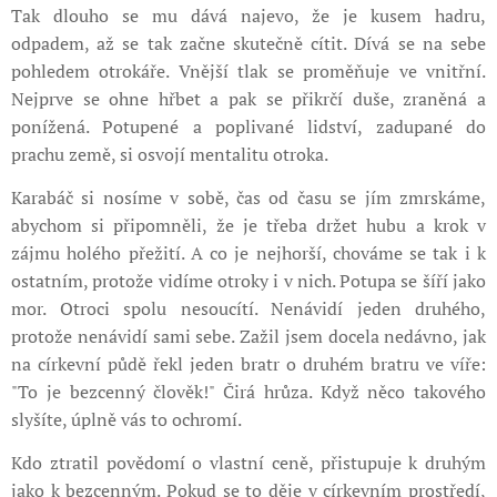
Tak dlouho se mu dává najevo, že je kusem hadru,
odpadem, až se tak začne skutečně cítit. Dívá se na sebe
pohledem otrokáře. Vnější tlak se proměňuje ve vnitřní.
Nejprve se ohne hřbet a pak se přikrčí duše, zraněná a
ponížená. Potupené a poplivané lidství, zadupané do
prachu země, si osvojí mentalitu otroka.
Karabáč si nosíme v sobě, čas od času se jím zmrskáme,
abychom si připomněli, že je třeba držet hubu a krok v
zájmu holého přežití. A co je nejhorší, chováme se tak i k
ostatním, protože vidíme otroky i v nich. Potupa se šíří jako
mor. Otroci spolu nesoucítí. Nenávidí jeden druhého,
protože nenávidí sami sebe. Zažil jsem docela nedávno, jak
na církevní půdě řekl jeden bratr o druhém bratru ve víře:
"To je bezcenný člověk!" Čirá hrůza. Když něco takového
slyšíte, úplně vás to ochromí.
Kdo ztratil povědomí o vlastní ceně, přistupuje k druhým
jako k bezcenným. Pokud se to děje v církevním prostředí,