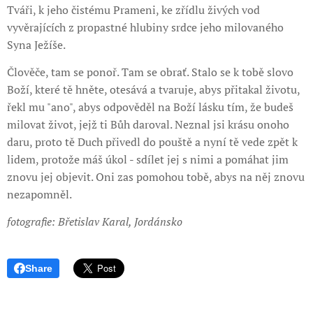
Tváři, k jeho čistému Prameni, ke zřídlu živých vod
vyvěrajících z propastné hlubiny srdce jeho milovaného
Syna Ježíše.
Člověče, tam se ponoř. Tam se obrať. Stalo se k tobě slovo
Boží, které tě hněte, otesává a tvaruje, abys přitakal životu,
řekl mu "ano", abys odpověděl na Boží lásku tím, že budeš
milovat život, jejž ti Bůh daroval. Neznal jsi krásu onoho
daru, proto tě Duch přivedl do pouště a nyní tě vede zpět k
lidem, protože máš úkol - sdílet jej s nimi a pomáhat jim
znovu jej objevit. Oni zas pomohou tobě, abys na něj znovu
nezapomněl.
fotografie: Břetislav Karal, Jordánsko
Share