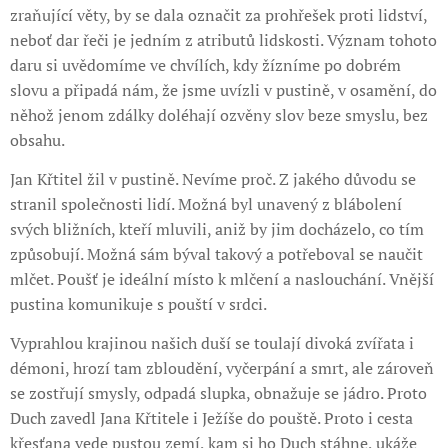
zraňující věty, by se dala označit za prohřešek proti lidství,
neboť dar řeči je jedním z atributů lidskosti. Význam tohoto
daru si uvědomíme ve chvílích, kdy žízníme po dobrém
slovu a připadá nám, že jsme uvízli v pustině, v osamění, do
něhož jenom zdálky doléhají ozvěny slov beze smyslu, bez
obsahu.
Jan Křtitel žil v pustině. Nevíme proč. Z jakého důvodu se
stranil společnosti lidí. Možná byl unavený z blábolení
svých bližních, kteří mluvili, aniž by jim docházelo, co tím
způsobují. Možná sám býval takový a potřeboval se naučit
mlčet. Poušť je ideální místo k mlčení a naslouchání. Vnější
pustina komunikuje s pouští v srdci.
Vyprahlou krajinou našich duší se toulají divoká zvířata i
démoni, hrozí tam zbloudění, vyčerpání a smrt, ale zároveň
se zostřují smysly, odpadá slupka, obnažuje se jádro. Proto
Duch zavedl Jana Křtitele i Ježíše do pouště. Proto i cesta
křesťana vede pustou zemí, kam si ho Duch stáhne, ukáže