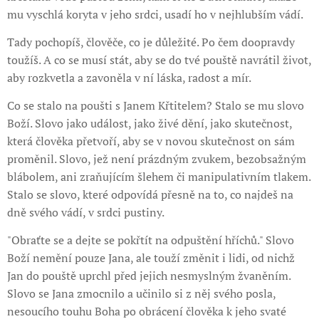
mu vyschlá koryta v jeho srdci, usadí ho v nejhlubším vádí.
Tady pochopíš, člověče, co je důležité. Po čem doopravdy
toužíš. A co se musí stát, aby se do tvé pouště navrátil život,
aby rozkvetla a zavoněla v ní láska, radost a mír.
Co se stalo na poušti s Janem Křtitelem? Stalo se mu slovo
Boží. Slovo jako událost, jako živé dění, jako skutečnost,
která člověka přetvoří, aby se v novou skutečnost on sám
proměnil. Slovo, jež není prázdným zvukem, bezobsažným
blábolem, ani zraňujícím šlehem či manipulativním tlakem.
Stalo se slovo, které odpovídá přesně na to, co najdeš na
dně svého vádí, v srdci pustiny.
"Obraťte se a dejte se pokřtít na odpuštění hříchů." Slovo
Boží nemění pouze Jana, ale touží změnit i lidi, od nichž
Jan do pouště uprchl před jejich nesmyslným žvaněním.
Slovo se Jana zmocnilo a učinilo si z něj svého posla,
nesoucího touhu Boha po obrácení člověka k jeho svaté