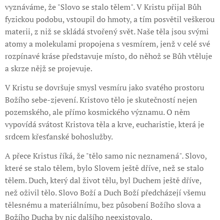
vyznáváme, že "Slovo se stalo tělem". V Kristu přijal Bůh
fyzickou podobu, vstoupil do hmoty, a tím posvětil veškerou
materii, z niž se skládá stvořený svět. Naše těla jsou svými
atomy a molekulami propojena s vesmírem, jenž v celé své
rozpínavé kráse představuje místo, do něhož se Bůh vtěluje
a skrze nějž se projevuje.
V Kristu se dovršuje smysl vesmíru jako svatého prostoru
Božího sebe-zjevení. Kristovo tělo je skutečností nejen
pozemského, ale přímo kosmického významu. O něm
vypovídá svátost Kristova těla a krve, eucharistie, která je
srdcem křesťanské bohoslužby.
A přece Kristus říká, že "tělo samo nic neznamená". Slovo,
které se stalo tělem, bylo Slovem ještě dříve, než se stalo
tělem. Duch, který dal život tělu, byl Duchem ještě dříve,
než oživil tělo. Slovo Boží a Duch Boží předcházejí všemu
tělesnému a materiálnímu, bez působení Božího slova a
Božího Ducha by nic dalšího neexistovalo.