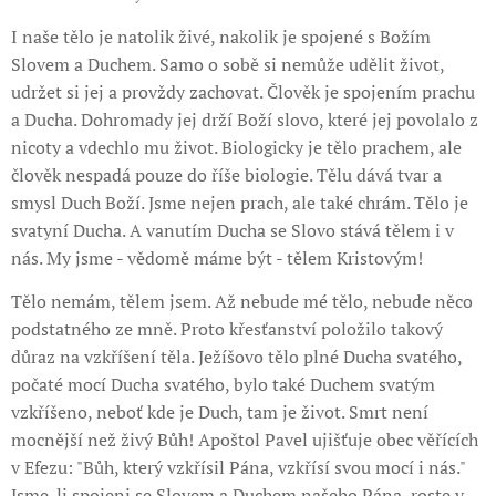
I naše tělo je natolik živé, nakolik je spojené s Božím
Slovem a Duchem. Samo o sobě si nemůže udělit život,
udržet si jej a provždy zachovat. Člověk je spojením prachu
a Ducha. Dohromady jej drží Boží slovo, které jej povolalo z
nicoty a vdechlo mu život. Biologicky je tělo prachem, ale
člověk nespadá pouze do říše biologie. Tělu dává tvar a
smysl Duch Boží. Jsme nejen prach, ale také chrám. Tělo je
svatyní Ducha. A vanutím Ducha se Slovo stává tělem i v
nás. My jsme - vědomě máme být - tělem Kristovým!
Tělo nemám, tělem jsem. Až nebude mé tělo, nebude něco
podstatného ze mně. Proto křesťanství položilo takový
důraz na vzkříšení těla. Ježíšovo tělo plné Ducha svatého,
počaté mocí Ducha svatého, bylo také Duchem svatým
vzkříšeno, neboť kde je Duch, tam je život. Smrt není
mocnější než živý Bůh! Apoštol Pavel ujišťuje obec věřících
v Efezu: "Bůh, který vzkřísil Pána, vzkřísí svou mocí i nás."
Jsme-li spojeni se Slovem a Duchem našeho Pána, roste v