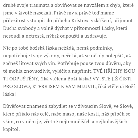
druhé svoje traumata a obviňovat se navzájem z chyb, které
jsme v životě nasekali. Právě my a právě teď máme
příležitost vstoupit do příběhu Kristova vzkříšení, přijmout
Ducha svobody a volně dýchat v přítomnosti Lásky, která
nesoudí a netrestá, nýbrž odpouští a uzdravuje.
Nic po tobě božská láska nežádá, nemá podmínky,
nepotřebuje tvoje výkony, nečeká, až se někdy polepšíš, až
začneš litovat svých vin. Potřebuje pouze tvou důvěru, aby
tě mohla znovuoživit, vyléčit a napřímit. TVÉ HŘÍCHY JSOU
TI ODPUŠTĚNY, říká vtělená Boží láska! VY JSTE JIŽ ČISTI
PRO SLOVO, KTERÉ JSEM K VÁM MLUVIL, říká vtělená Boží
láska!
Důvěřovat znamená zabydlet se v živoucím Slově, ve Slově,
které přijalo nás celé, naše maso, naše kosti, náš příběh se
vším, co v něm je, včetně nejtemnějších a nejbolavějších
kapitol.