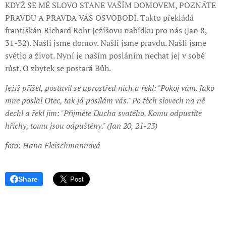
KDYŽ SE MÉ SLOVO STANE VAŠÍM DOMOVEM, POZNÁTE
PRAVDU A PRAVDA VÁS OSVOBODÍ. Takto překládá
františkán Richard Rohr Ježíšovu nabídku pro nás (Jan 8,
31-32). Našli jsme domov. Našli jsme pravdu. Našli jsme
světlo a život. Nyní je naším posláním nechat jej v sobě
růst. O zbytek se postará Bůh.
Ježíš přišel, postavil se uprostřed nich a řekl: "Pokoj vám. Jako
mne poslal Otec, tak já posílám vás." Po těch slovech na ně
dechl a řekl jim: "Přijměte Ducha svatého. Komu odpustíte
hříchy, tomu jsou odpuštěny." (Jan 20, 21-23)
foto: Hana Fleischmannová
Share