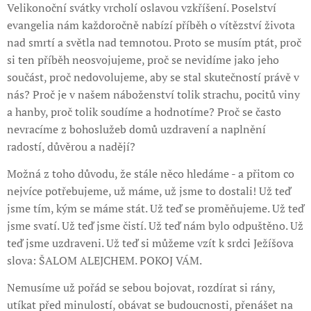
Velikonoční svátky vrcholí oslavou vzkříšení. Poselství
evangelia nám každoročně nabízí příběh o vítězství života
nad smrtí a světla nad temnotou. Proto se musím ptát, proč
si ten příběh neosvojujeme, proč se nevidíme jako jeho
součást, proč nedovolujeme, aby se stal skutečností právě v
nás? Proč je v našem náboženství tolik strachu, pocitů viny
a hanby, proč tolik soudíme a hodnotíme? Proč se často
nevracíme z bohoslužeb domů uzdravení a naplnění
radostí, důvěrou a nadějí?
Možná z toho důvodu, že stále něco hledáme - a přitom co
nejvíce potřebujeme, už máme, už jsme to dostali! Už teď
jsme tím, kým se máme stát. Už teď se proměňujeme. Už teď
jsme svatí. Už teď jsme čistí. Už teď nám bylo odpuštěno. Už
teď jsme uzdraveni. Už teď si můžeme vzít k srdci Ježíšova
slova: ŠALOM ALEJCHEM. POKOJ VÁM.
Nemusíme už pořád se sebou bojovat, rozdírat si rány,
utíkat před minulostí, obávat se budoucnosti, přenášet na